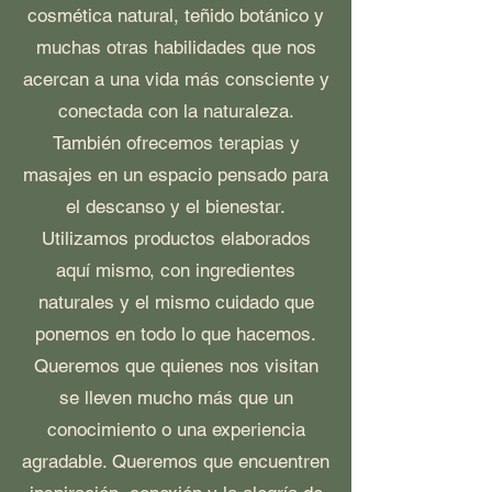
montos o hacer tu donativo a la
cosmética natural, teñido botánico y
siguiente cuenta.
muchas otras habilidades que nos
acercan a una vida más consciente y
conectada con la naturaleza.
CENTRO EDUCATIVO
También ofrecemos terapias y
masajes en un espacio pensado para
VALLE LAS NUBES,
el descanso y el bienestar.
AC.
Utilizamos productos elaborados
aquí mismo, con ingredientes
BANCO BBVA
naturales y el mismo cuidado que
CUENTA
0123539148
ponemos en todo lo que hacemos.
Queremos que quienes nos visitan
CLABE
se lleven mucho más que un
012240001235391483
conocimiento o una experiencia
agradable. Queremos que encuentren