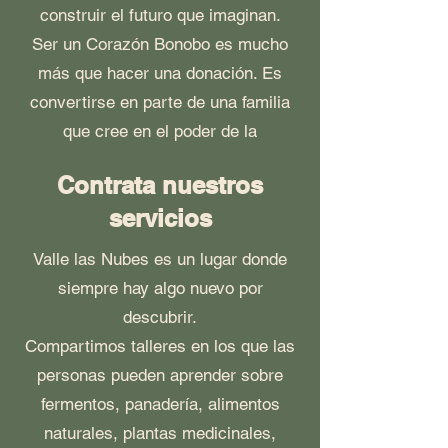
construir el futuro que imaginan.
Ser un Corazón Bonobo es mucho
más que hacer una donación. Es
convertirse en parte de una familia
que cree en el poder de la
comunidad, el acompañamiento y
Contrata nuestros
las segundas oportunidades.
servicios
Porque cuando muchas personas
cuidan juntas, los sueños dejan de
Valle las Nubes es un lugar donde
parecer imposibles.
siempre hay algo nuevo por
Te invitamos a caminar con
descubrir.
nosotros.
Compartimos talleres en los que las
personas pueden aprender sobre
fermentos, panadería, alimentos
Puedes escanear alguno de los
naturales, plantas medicinales,